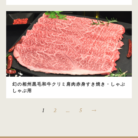
幻の相州黒毛和牛クリミ肩肉赤身すき焼き・しゃぶ
しゃぶ用
投
稿
1
2
…
5
の
ペ
ー