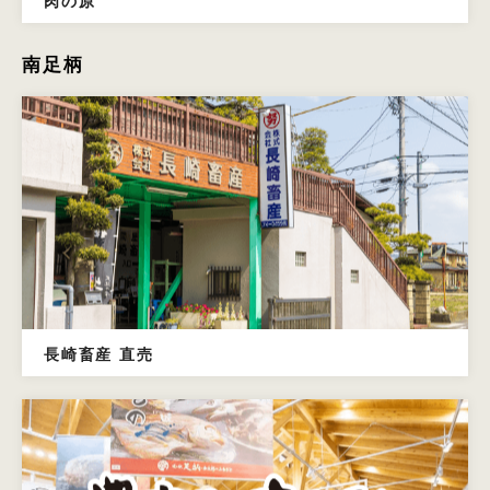
肉の原
南足柄
長崎畜産 直売