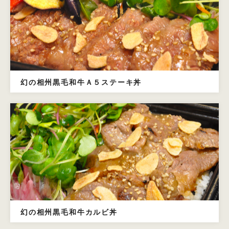
幻の相州黒毛和牛Ａ５ステーキ丼
幻の相州黒毛和牛カルビ丼