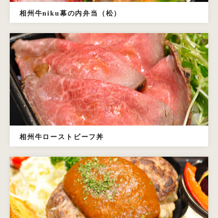
相州牛niku幕の内弁当（松）
相州牛ローストビーフ丼