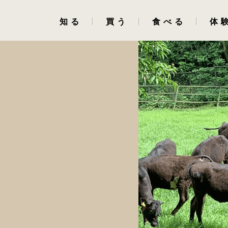
知る
買う
食べる
体
相州牛・相州和牛とは
NAKAGAWA298
和牛屋 老舗肉卸問屋
自然豊かな肥育環境
公式ショップ
NAKAGAWA298
認定・受賞歴
お祝い・ギフト
相州牛推進協議会
ふるさと納税
牛肉・食肉の歴史
牛肉の種類