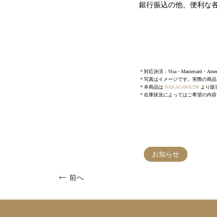
銀行振込の他、便利な
＊対応決済：Visa・Mastercard・Am
＊写真はイメージです。実際の商品
＊本商品は
NAKAGAWA298
より販
＊在庫状況によってはご希望の内容
お知らせ
前へ