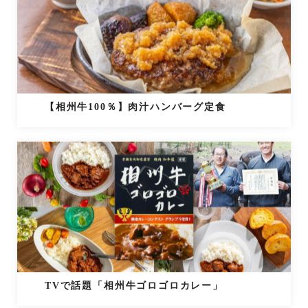
【相州牛100％】肉汁ハンバーグ定食
TVで話題「相州牛ゴロゴロカレー」