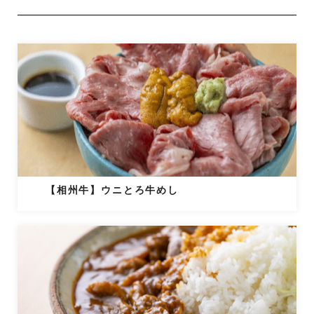
【相州牛】ウニとろ牛めし