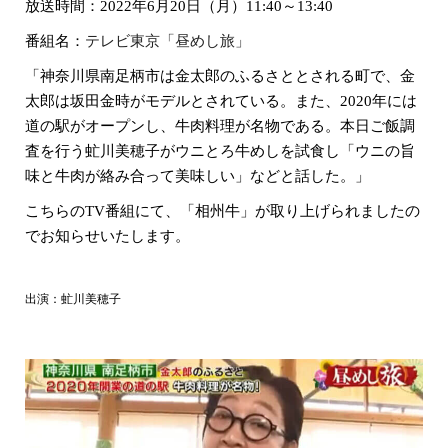
放送時間：2022年6月20日（月）11:40～13:40
番組名：
テレビ東京「昼めし旅」
「神奈川県南足柄市は金太郎のふるさととされる町で、金
太郎は坂田金時がモデルとされている。また、2020年には
道の駅がオープンし、牛肉料理が名物である。本日ご飯調
査を行う虻川美穂子がウニとろ牛めしを試食し「ウニの旨
味と牛肉が絡み合って美味しい」などと話した。」
こちらのTV番組にて、「相州牛」が取り上げられましたの
でお知らせいたします。
出演：虻川美穂子