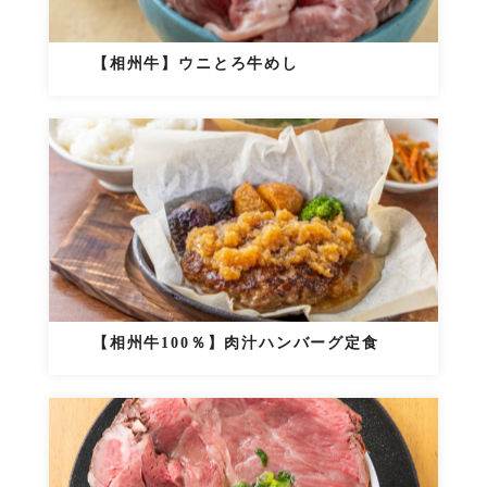
【相州牛】ウニとろ牛めし
【相州牛100％】肉汁ハンバーグ定食