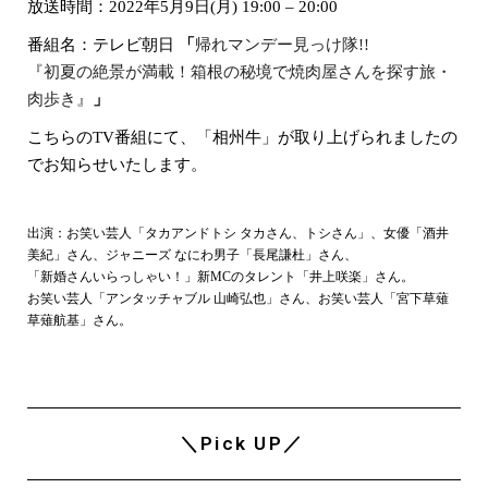
放送時間：2022年5月9日(月) 19:00 – 20:00
番組名：テレビ朝日
「
帰れマンデー見っけ隊!!
『初夏の絶景が満載！箱根の秘境で焼肉屋さんを探す旅・
肉歩き』
」
こちらのTV番組にて、「相州牛」が取り上げられましたの
でお知らせいたします。
出演：お笑い芸人「タカアンドトシ タカさん、トシさん」、女優「酒井
美紀」さん、ジャニーズ なにわ男子「長尾謙杜」さん、
「新婚さんいらっしゃい！」新MCのタレント「井上咲楽」さん。
お笑い芸人「アンタッチャブル 山崎弘也」さん、お笑い芸人「宮下草薙
草薙航基」さん。
＼Pick UP／