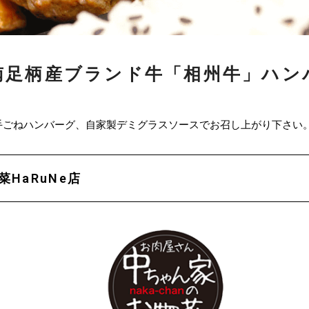
南足柄産ブランド牛「相州牛」ハン
手ごねハンバーグ、自家製デミグラスソースでお召し上がり下さい
HaRuNe店