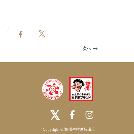
次へ
Copyright ©
相州牛推進協議会