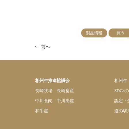
製品情報
買う
前へ
相州牛推進協議会
相州牛
長崎牧場
長崎畜産
SDGs
中川食肉
中川肉屋
認定・
和牛屋
道の駅