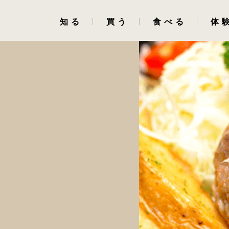
知る
買う
食べる
体
相州牛・相州和牛とは
NAKAGAWA298
和牛屋 老舗肉卸問屋
自然豊かな肥育環境
公式ショップ
NAKAGAWA298
認定・受賞歴
お祝い・ギフト
相州牛推進協議会
ふるさと納税
牛肉・食肉の歴史
牛肉の種類