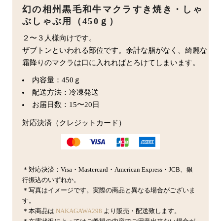
幻の相州黒毛和牛マクラすき焼き・しゃ
ぶしゃぶ用（450ｇ）
２〜３人様向けです。
ザブトンといわれる部位です。余計な脂がなく、綺麗な
霜降りのマクラは口に入れればとろけてしまいます。
内容量：450ｇ
配送方法：冷凍発送
お届日数：15〜20日
対応決済（クレジットカード）
＊対応決済：Visa・Mastercard・American Express・JCB、銀
行振込のいずれか。
＊写真はイメージです。実際の商品と異なる場合がございま
す。
＊本商品は
NAKAGAWA298
より販売・配送致します。