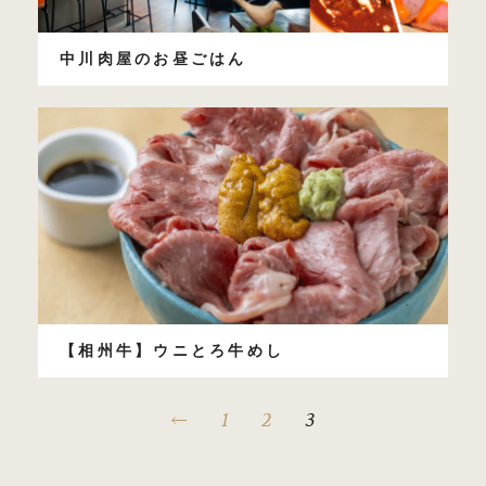
中川肉屋のお昼ごはん
【相州牛】ウニとろ牛めし
投
稿
の
1
2
3
ペ
ー